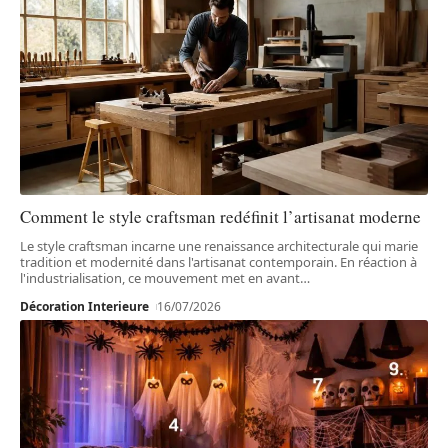
Comment le style craftsman redéfinit l’artisanat moderne
Le style craftsman incarne une renaissance architecturale qui marie
tradition et modernité dans l'artisanat contemporain. En réaction à
l'industrialisation, ce mouvement met en avant
…
Décoration Interieure
16/07/2026