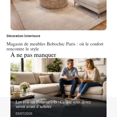
Décoration Interieure
Magasin de meubles Bobochic Paris : où le confort
rencontre le style
À ne pas manquer
Les avis sur Poltronesofa : Ce que vous devez
Contact
Mentions légales
Sitemap
savoir avant d’acheter
© 2026 | ego-deco.fr
03/07/2026