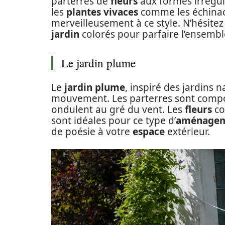
parterres de
fleurs
aux formes irréguli
les
plantes vivaces
comme les échinacé
merveilleusement à ce style. N’hésite
jardin
colorés pour parfaire l’ensembl
Le jardin plume
Le
jardin plume
, inspiré des jardins n
mouvement. Les parterres sont comp
ondulent au gré du vent. Les
fleurs
co
sont idéales pour ce type d’
aménage
de poésie à votre
espace
extérieur.