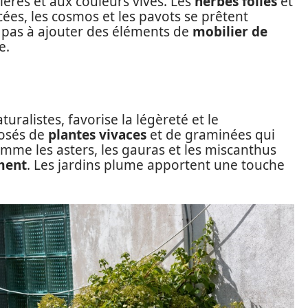
ères et aux couleurs vives. Les
herbes folles
et
es, les cosmos et les pavots se prêtent
z pas à ajouter des éléments de
mobilier de
e.
aturalistes, favorise la légèreté et le
osés de
plantes vivaces
et de graminées qui
mme les asters, les gauras et les miscanthus
ment
. Les jardins plume apportent une touche