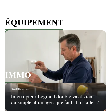
ÉQUIPEMENT
Voir tous les articles
IMMO
Voir tous les articles
04/08/2026
Interrupteur Legrand double va et vient
ou simple allumage : que faut-il installer ?