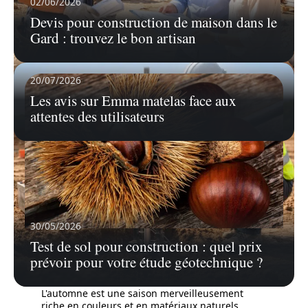
02/06/2026
ailes colorées, est un monde fascinant.
…
Devis pour construction de maison dans le
En savoir plus
Gard : trouvez le bon artisan
20/07/2026
Les avis sur Emma matelas face aux
attentes des utilisateurs
30/05/2026
Test de sol pour construction : quel prix
25/07/2026
prévoir pour votre étude géotechnique ?
Idées de bricolage avec glands et
marrons pour l’automne qui approche
L'automne est une saison merveilleusement
riche en couleurs et en matériaux naturels
…