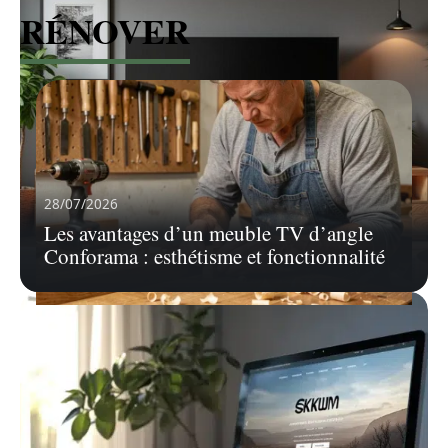
RÉNOVER
28/07/2026
Les avantages d’un meuble TV d’angle
Conforama : esthétisme et fonctionnalité
07/08/2026
Assemblage à tenon et mortaise
moderne : concilier tradition et outils
électroportatifs
Un tenon taillé à la défonceuse, une mortaise
creusée à la domino
…