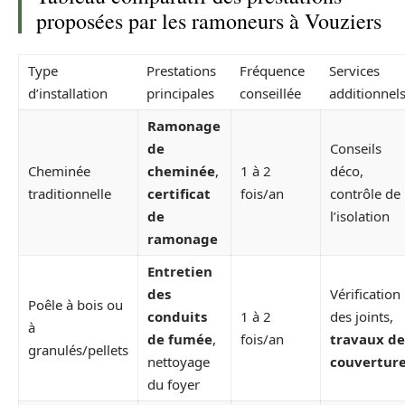
proposées par les ramoneurs à Vouziers
Type
Prestations
Fréquence
Services
d’installation
principales
conseillée
additionnel
Ramonage
de
Conseils
Cheminée
cheminée
,
1 à 2
déco,
traditionnelle
certificat
fois/an
contrôle de
de
l’isolation
ramonage
Entretien
des
Vérification
Poêle à bois ou
conduits
1 à 2
des joints,
à
de fumée
,
fois/an
travaux de
granulés/pellets
nettoyage
couvertur
du foyer