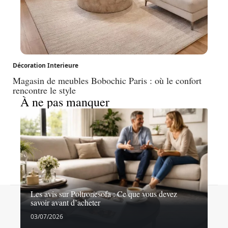
Décoration Interieure
Magasin de meubles Bobochic Paris : où le confort
rencontre le style
À ne pas manquer
Les avis sur Poltronesofa : Ce que vous devez
Contact
Mentions légales
Sitemap
savoir avant d’acheter
© 2026 | ego-deco.fr
03/07/2026