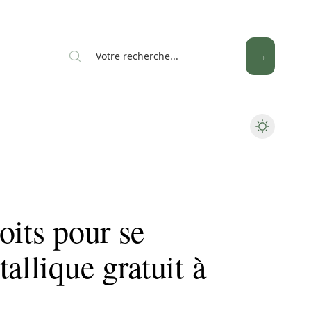
News
Piscine
Travaux
oits pour se
allique gratuit à