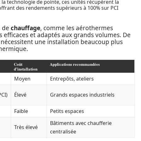
la technologie de pointe, ces unités récupèrent la
offrant des rendements supérieurs à 100% sur PCI
s de
chauffage
, comme les aérothermes
us efficaces et adaptés aux grands volumes. De
écessitent une installation beaucoup plus
thermique.
Coût
Applications recommandées
d’installation
Moyen
Entrepôts, ateliers
PCI)
Élevé
Grands espaces industriels
Faible
Petits espaces
Bâtiments avec chaufferie
Très élevé
centralisée